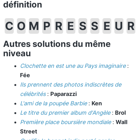
définition
C
O
M
P
R
E
S
S
E
U
R
Autres solutions du même
niveau
Clochette en est une au Pays imaginaire
:
Fée
Ils prennent des photos indiscrètes de
célébrités
:
Paparazzi
L'ami de la poupée Barbie
:
Ken
Le titre du premier album d'Angèle
:
Brol
Première place boursière mondiale
:
Wall
Street