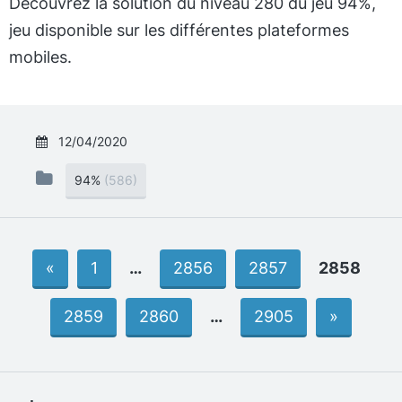
Découvrez la solution du niveau 280 du jeu 94%,
jeu disponible sur les différentes plateformes
mobiles.
12/04/2020
94%
(586)
«
1
…
2856
2857
2858
2859
2860
…
2905
»