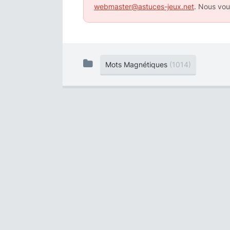
webmaster@astuces-jeux.net
. Nous vou
Mots Magnétiques
(1014)