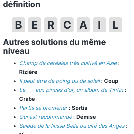
définition
B
E
R
C
A
I
L
Autres solutions du même
niveau
Champ de céréales très cultivé en Asie
:
Rizière
Il peut être de poing ou de soleil
:
Coup
Le ___ aux pinces d'or, un album de Tintin
:
Crabe
Partis se promener
:
Sortis
Qui est recommandé
:
Démise
Salade de la Nissa Bella ou cité des Anges
: