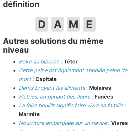
définition
D
A
M
E
Autres solutions du même
niveau
Boire au biberon
:
Téter
Cette peine est également appelée peine de
mort
:
Capitale
Dents broyant les aliments
:
Molaires
Flétries, en parlant des fleurs
:
Fanées
La faire bouillir signifie faire vivre sa famille
:
Marmite
Nourriture embarquée sur un navire
:
Vivres