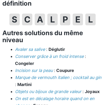
définition
S
C
A
L
P
E
L
Autres solutions du même
niveau
Avaler sa salive
:
Déglutir
Conserver grâce à un froid intense
:
Congeler
Incision sur la peau
:
Coupure
Marque de vermouth italien ; cocktail au gin
:
Martini
Objets ou bijoux de grande valeur
:
Joyaux
On est en décalage horaire quand on en