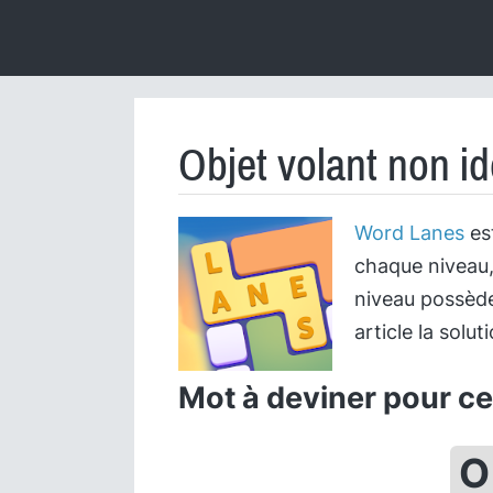
Objet volant non id
Word Lanes
est
chaque niveau,
niveau possède
article la solut
Mot à deviner pour cet
O