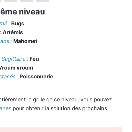
même niveau
imé
:
Bugs
:
Artémis
mans
:
Mahomet
 Sagittaire
:
Feu
Vroum vroum
stacés
:
Poissonnerie
tièrement la grille de ce niveau, vous pouvez
anes
pour obtenir la solution des prochains