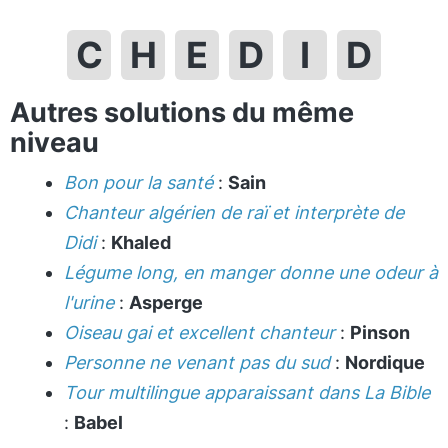
C
H
E
D
I
D
Autres solutions du même
niveau
Bon pour la santé
:
Sain
Chanteur algérien de raï et interprète de
Didi
:
Khaled
Légume long, en manger donne une odeur à
l'urine
:
Asperge
Oiseau gai et excellent chanteur
:
Pinson
Personne ne venant pas du sud
:
Nordique
Tour multilingue apparaissant dans La Bible
:
Babel