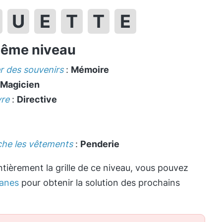
U
E
T
T
E
même niveau
r des souvenirs
:
Mémoire
Magicien
vre
:
Directive
che les vêtements
:
Penderie
tièrement la grille de ce niveau, vous pouvez
anes
pour obtenir la solution des prochains