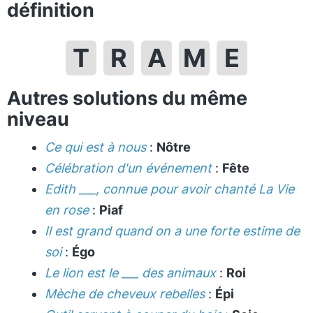
définition
T
R
A
M
E
Autres solutions du même
niveau
Ce qui est à nous
:
Nôtre
Célébration d'un événement
:
Fête
Edith ___, connue pour avoir chanté La Vie
en rose
:
Piaf
Il est grand quand on a une forte estime de
soi
:
Égo
Le lion est le ___ des animaux
:
Roi
Mèche de cheveux rebelles
:
Épi