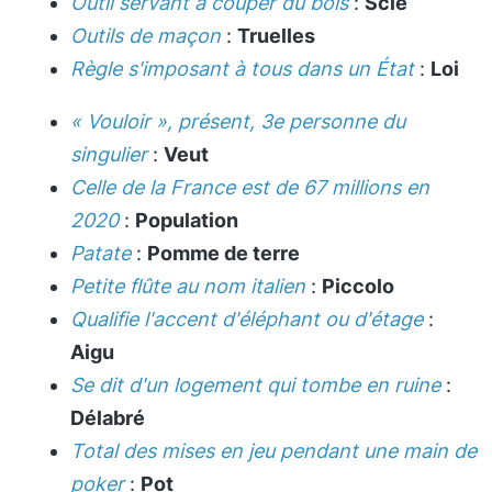
Outil servant à couper du bois
:
Scie
Outils de maçon
:
Truelles
Règle s'imposant à tous dans un État
:
Loi
« Vouloir », présent, 3e personne du
singulier
:
Veut
Celle de la France est de 67 millions en
2020
:
Population
Patate
:
Pomme de terre
Petite flûte au nom italien
:
Piccolo
Qualifie l'accent d'éléphant ou d'étage
:
Aigu
Se dit d'un logement qui tombe en ruine
:
Délabré
Total des mises en jeu pendant une main de
poker
:
Pot