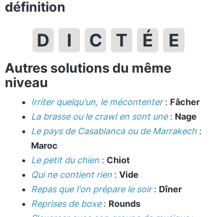
définition
D
I
C
T
É
E
Autres solutions du même
niveau
Irriter quelqu'un, le mécontenter
:
Fâcher
La brasse ou le crawl en sont une
:
Nage
Le pays de Casablanca ou de Marrakech
:
Maroc
Le petit du chien
:
Chiot
Qui ne contient rien
:
Vide
Repas que l'on prépare le soir
:
Dîner
Reprises de boxe
:
Rounds