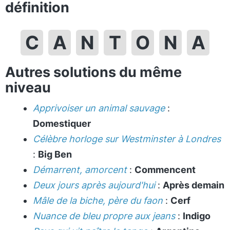
définition
C
A
N
T
O
N
A
Autres solutions du même
niveau
Apprivoiser un animal sauvage
:
Domestiquer
Célèbre horloge sur Westminster à Londres
:
Big Ben
Démarrent, amorcent
:
Commencent
Deux jours après aujourd'hui
:
Après demain
Mâle de la biche, père du faon
:
Cerf
Nuance de bleu propre aux jeans
:
Indigo