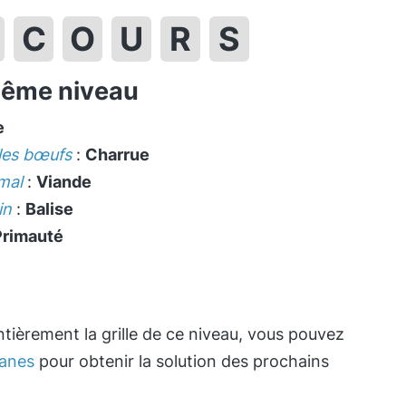
C
O
U
R
S
même niveau
e
 les bœufs
:
Charrue
mal
:
Viande
in
:
Balise
Primauté
tièrement la grille de ce niveau, vous pouvez
anes
pour obtenir la solution des prochains