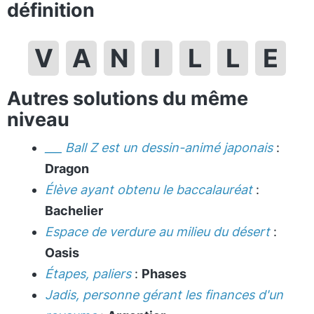
définition
V
A
N
I
L
L
E
Autres solutions du même
niveau
___ Ball Z est un dessin-animé japonais
:
Dragon
Élève ayant obtenu le baccalauréat
:
Bachelier
Espace de verdure au milieu du désert
:
Oasis
Étapes, paliers
:
Phases
Jadis, personne gérant les finances d'un