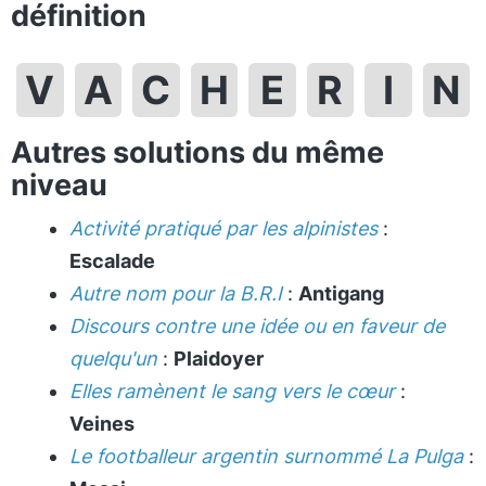
définition
V
A
C
H
E
R
I
N
Autres solutions du même
niveau
Activité pratiqué par les alpinistes
:
Escalade
Autre nom pour la B.R.I
:
Antigang
Discours contre une idée ou en faveur de
quelqu'un
:
Plaidoyer
Elles ramènent le sang vers le cœur
:
Veines
Le footballeur argentin surnommé La Pulga
: