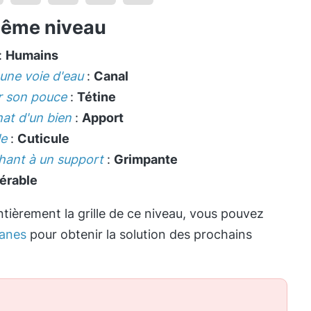
même niveau
:
Humains
une voie d'eau
:
Canal
er son pouce
:
Tétine
hat d'un bien
:
Apport
le
:
Cuticule
chant à un support
:
Grimpante
érable
tièrement la grille de ce niveau, vous pouvez
anes
pour obtenir la solution des prochains