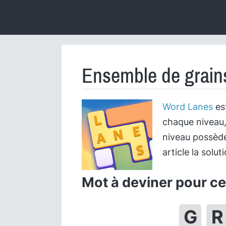
Ensemble de grains
Word Lanes
est
chaque niveau,
niveau possède
article la solu
Mot à deviner pour cet
G
R