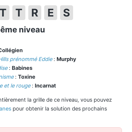
T
T
R
E
S
même niveau
Collégien
 Hills prénommé Eddie
:
Murphy
ise
:
Babines
anisme
:
Toxine
e et le rouge
:
Incarnat
tièrement la grille de ce niveau, vous pouvez
anes
pour obtenir la solution des prochains