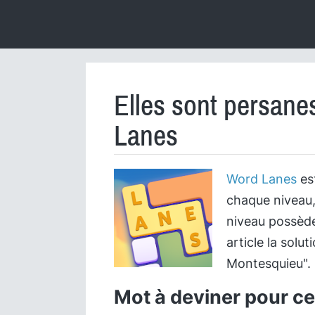
Elles sont persan
Lanes
Word Lanes
est
chaque niveau,
niveau possède
article la solu
Montesquieu".
Mot à deviner pour cet