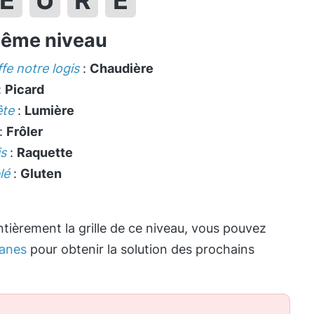
E
U
R
E
même niveau
ffe notre logis
:
Chaudière
:
Picard
ête
:
Lumière
:
Frôler
is
:
Raquette
lé
:
Gluten
tièrement la grille de ce niveau, vous pouvez
anes
pour obtenir la solution des prochains