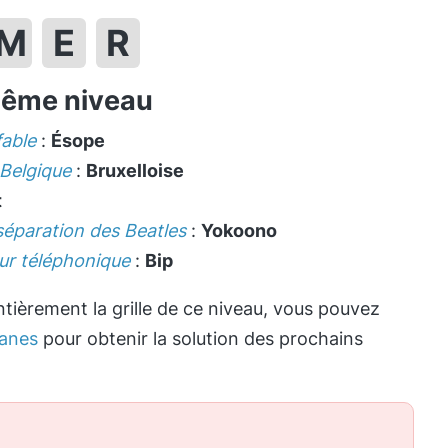
M
E
R
même niveau
fable
:
Ésope
 Belgique
:
Bruxelloise
t
éparation des Beatles
:
Yokoono
ur téléphonique
:
Bip
tièrement la grille de ce niveau, vous pouvez
anes
pour obtenir la solution des prochains