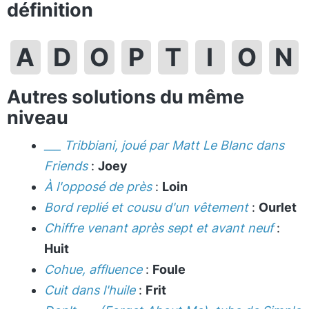
définition
A
D
O
P
T
I
O
N
Autres solutions du même
niveau
___ Tribbiani, joué par Matt Le Blanc dans
Friends
:
Joey
À l'opposé de près
:
Loin
Bord replié et cousu d'un vêtement
:
Ourlet
Chiffre venant après sept et avant neuf
:
Huit
Cohue, affluence
:
Foule
Cuit dans l'huile
:
Frit