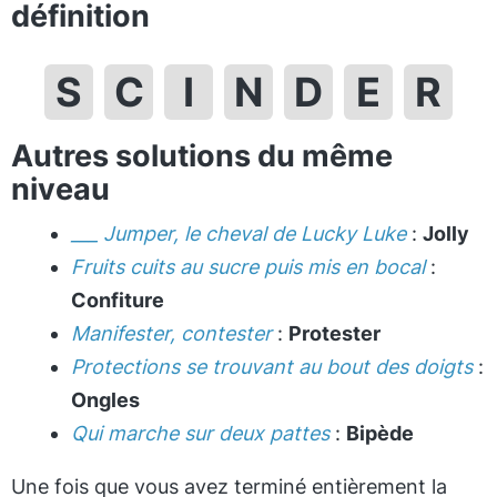
définition
S
C
I
N
D
E
R
Autres solutions du même
niveau
___ Jumper, le cheval de Lucky Luke
:
Jolly
Fruits cuits au sucre puis mis en bocal
:
Confiture
Manifester, contester
:
Protester
Protections se trouvant au bout des doigts
:
Ongles
Qui marche sur deux pattes
:
Bipède
Une fois que vous avez terminé entièrement la