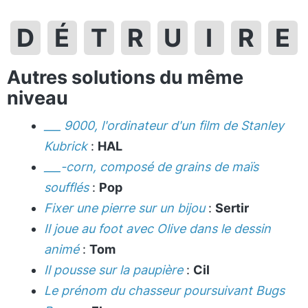
D
É
T
R
U
I
R
E
Autres solutions du même
niveau
___ 9000, l'ordinateur d'un film de Stanley
Kubrick
:
HAL
___-corn, composé de grains de maïs
soufflés
:
Pop
Fixer une pierre sur un bijou
:
Sertir
Il joue au foot avec Olive dans le dessin
animé
:
Tom
Il pousse sur la paupière
:
Cil
Le prénom du chasseur poursuivant Bugs