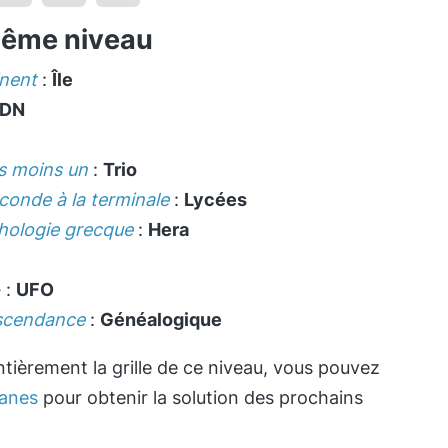
même niveau
inent
:
Île
DN
s moins un
:
Trio
econde à la terminale
:
Lycées
hologie grecque
:
Hera
»
:
UFO
escendance
:
Généalogique
tièrement la grille de ce niveau, vous pouvez
anes
pour obtenir la solution des prochains