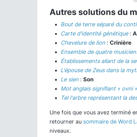
Autres solutions du 
Bout de terre séparé du cont
Carte d'identité génétique
:
A
Chevelure de lion
:
Crinière
Ensemble de quatre musicien
Établissements allant de la s
L'épouse de Zeus dans la myt
Le sien
:
Son
Mot anglais signifiant « ovni 
Tel l'arbre représentant la d
Une fois que vous avez terminé en
retourner au
sommaire de Word L
niveaux.