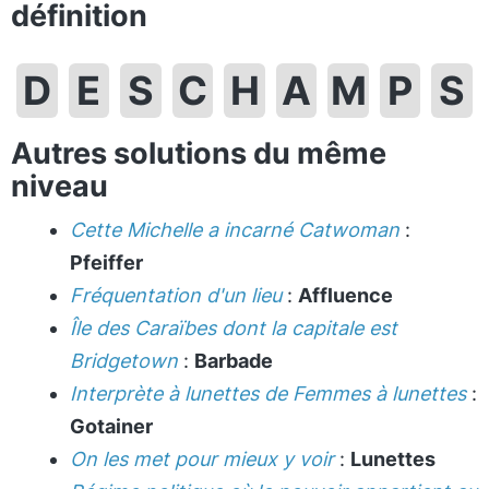
définition
D
E
S
C
H
A
M
P
S
Autres solutions du même
niveau
Cette Michelle a incarné Catwoman
:
Pfeiffer
Fréquentation d'un lieu
:
Affluence
Île des Caraïbes dont la capitale est
Bridgetown
:
Barbade
Interprète à lunettes de Femmes à lunettes
:
Gotainer
On les met pour mieux y voir
:
Lunettes