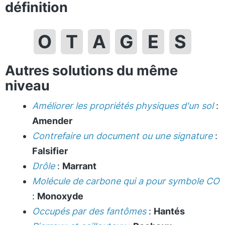
définition
O
T
A
G
E
S
Autres solutions du même
niveau
Améliorer les propriétés physiques d'un sol
:
Amender
Contrefaire un document ou une signature
:
Falsifier
Drôle
:
Marrant
Molécule de carbone qui a pour symbole CO
:
Monoxyde
Occupés par des fantômes
:
Hantés