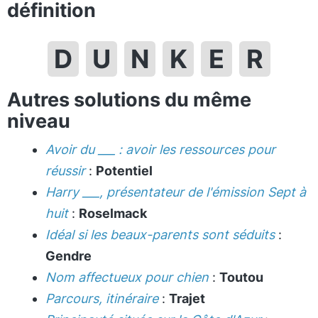
définition
D
U
N
K
E
R
Autres solutions du même
niveau
Avoir du ___ : avoir les ressources pour
réussir
:
Potentiel
Harry ___, présentateur de l'émission Sept à
huit
:
Roselmack
Idéal si les beaux-parents sont séduits
:
Gendre
Nom affectueux pour chien
:
Toutou
Parcours, itinéraire
:
Trajet