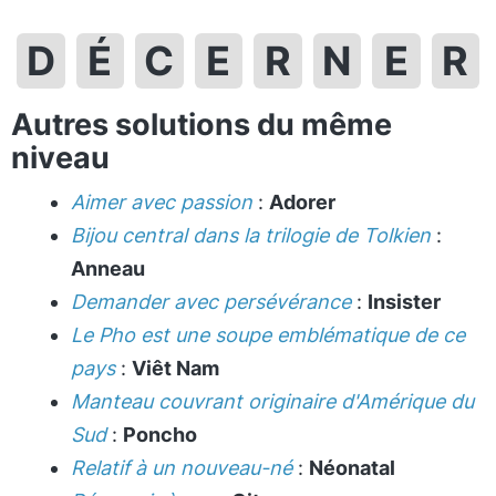
D
É
C
E
R
N
E
R
Autres solutions du même
niveau
Aimer avec passion
:
Adorer
Bijou central dans la trilogie de Tolkien
:
Anneau
Demander avec persévérance
:
Insister
Le Pho est une soupe emblématique de ce
pays
:
Viêt Nam
Manteau couvrant originaire d'Amérique du
Sud
:
Poncho
Relatif à un nouveau-né
:
Néonatal