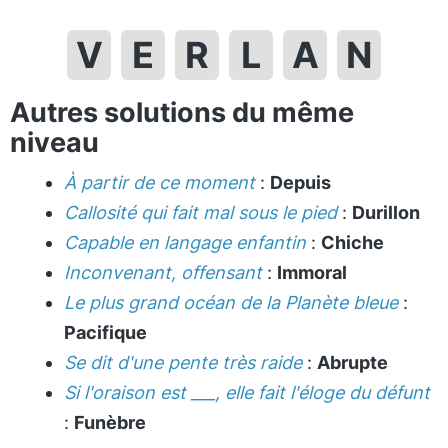
V
E
R
L
A
N
Autres solutions du même
niveau
À partir de ce moment
:
Depuis
Callosité qui fait mal sous le pied
:
Durillon
Capable en langage enfantin
:
Chiche
Inconvenant, offensant
:
Immoral
Le plus grand océan de la Planète bleue
:
Pacifique
Se dit d'une pente très raide
:
Abrupte
Si l'oraison est ___, elle fait l'éloge du défunt
:
Funèbre