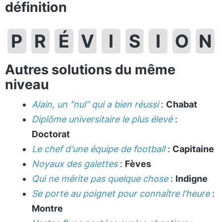
définition
P
R
É
V
I
S
I
O
N
Autres solutions du même
niveau
Alain, un "nul" qui a bien réussi
:
Chabat
Diplôme universitaire le plus élevé
:
Doctorat
Le chef d'une équipe de football
:
Capitaine
Noyaux des galettes
:
Fèves
Qui ne mérite pas quelque chose
:
Indigne
Se porte au poignet pour connaître l'heure
:
Montre