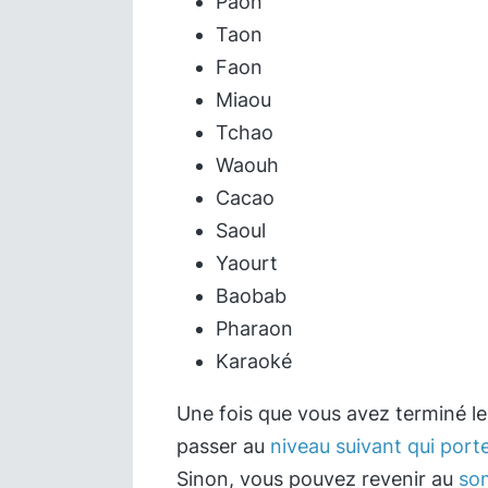
Paon
Taon
Faon
Miaou
Tchao
Waouh
Cacao
Saoul
Yaourt
Baobab
Pharaon
Karaoké
Une fois que vous avez terminé l
passer au
niveau suivant qui por
Sinon, vous pouvez revenir au
so