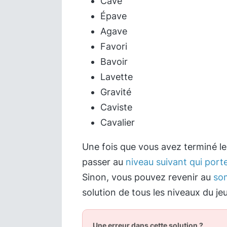
Cave
Épave
Agave
Favori
Bavoir
Lavette
Gravité
Caviste
Cavalier
Une fois que vous avez terminé l
passer au
niveau suivant qui port
Sinon, vous pouvez revenir au
so
solution de tous les niveaux du jeu
Une erreur dans cette solution ?