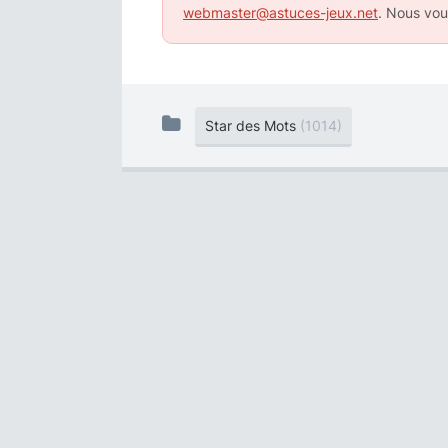
webmaster@astuces-jeux.net
. Nous vou
Star des Mots
(1014)