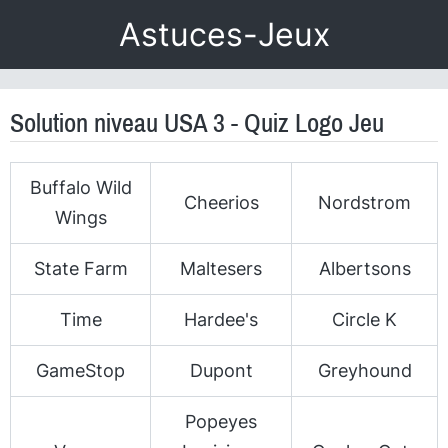
Astuces-Jeux
Solution niveau USA 3 - Quiz Logo Jeu
Buffalo Wild
Cheerios
Nordstrom
Wings
State Farm
Maltesers
Albertsons
Time
Hardee's
Circle K
GameStop
Dupont
Greyhound
Popeyes