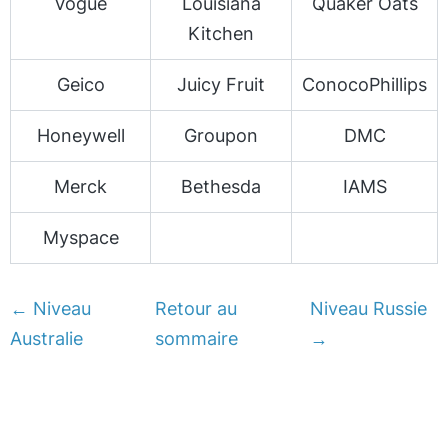
Vogue
Louisiana
Quaker Oats
Kitchen
Geico
Juicy Fruit
ConocoPhillips
Honeywell
Groupon
DMC
Merck
Bethesda
IAMS
Myspace
← Niveau
Retour au
Niveau Russie
Australie
sommaire
→