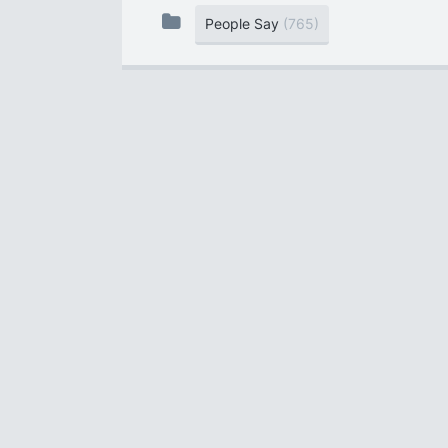
People Say
(765)