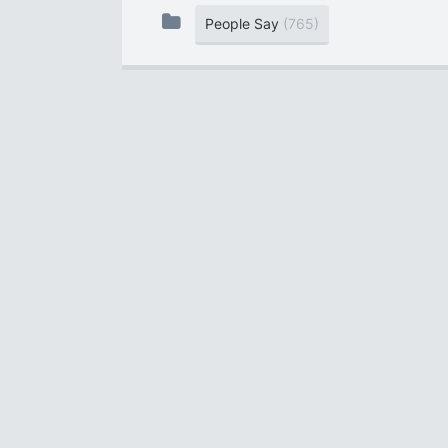
People Say
(765)