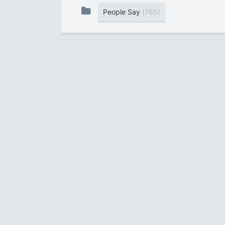
People Say
(765)