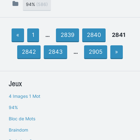
94%
(586)
«
1
…
2839
2840
2841
2842
2843
…
2905
»
Jeux
4 Images 1 Mot
94%
Bloc de Mots
Braindom