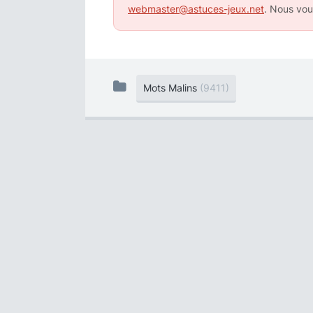
webmaster@astuces-jeux.net
. Nous vou
Mots Malins
(9411)