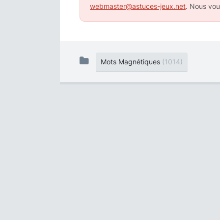
webmaster@astuces-jeux.net
. Nous vou
Mots Magnétiques
(1014)