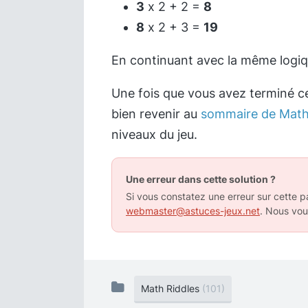
3
x 2 + 2 =
8
8
x 2 + 3 =
19
En continuant avec la même logique
Une fois que vous avez terminé c
bien revenir au
sommaire de Math
niveaux du jeu.
Une erreur dans cette solution ?
Si vous constatez une erreur sur cette pa
webmaster@astuces-jeux.net
. Nous vou
Math Riddles
(101)