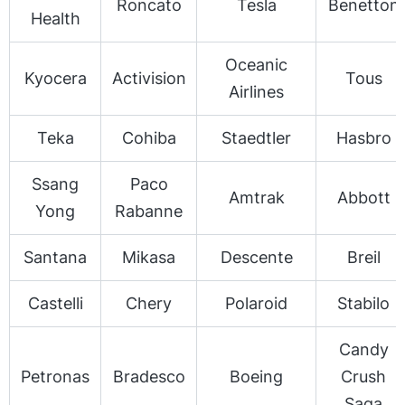
Roncato
Tesla
Benetton
Health
Oceanic
Kyocera
Activision
Tous
Airlines
Teka
Cohiba
Staedtler
Hasbro
Ssang
Paco
Amtrak
Abbott
Yong
Rabanne
Santana
Mikasa
Descente
Breil
Castelli
Chery
Polaroid
Stabilo
Candy
Petronas
Bradesco
Boeing
Crush
Saga