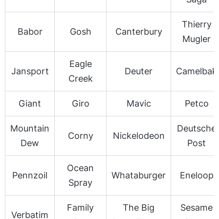
Thierry
Babor
Gosh
Canterbury
Mugler
Eagle
Jansport
Deuter
Camelbak
Creek
Giant
Giro
Mavic
Petco
Mountain
Deutsche
Corny
Nickelodeon
Dew
Post
Ocean
Pennzoil
Whataburger
Eneloop
Spray
Family
The Big
Sesame
Verbatim