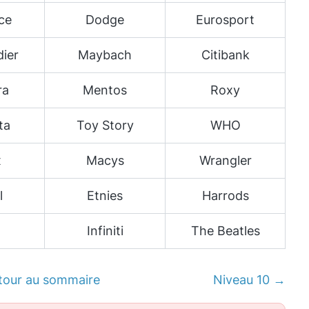
ce
Dodge
Eurosport
ier
Maybach
Citibank
ra
Mentos
Roxy
ta
Toy Story
WHO
x
Macys
Wrangler
l
Etnies
Harrods
Infiniti
The Beatles
tour au sommaire
Niveau 10 →