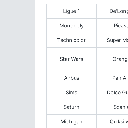
Ligue 1
De'Lon
Monopoly
Picas
Technicolor
Super M
Star Wars
Orang
Airbus
Pan A
Sims
Dolce G
Saturn
Scani
Michigan
Quiksil