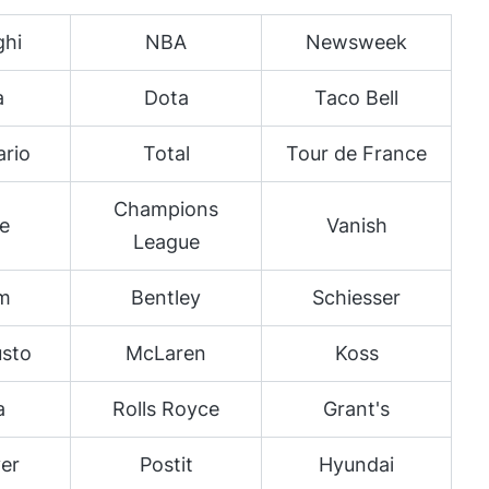
ghi
NBA
Newsweek
a
Dota
Taco Bell
ario
Total
Tour de France
Champions
e
Vanish
League
m
Bentley
Schiesser
usto
McLaren
Koss
a
Rolls Royce
Grant's
ver
Postit
Hyundai