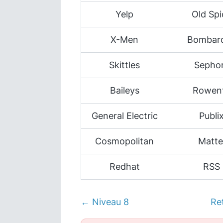
Yelp
Old Spi
X-Men
Bombard
Skittles
Sepho
Baileys
Rowen
General Electric
Publi
Cosmopolitan
Matte
Redhat
RSS
← Niveau 8
Re