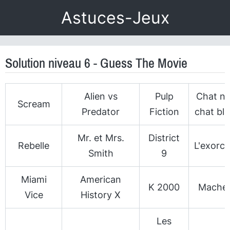
Astuces-Jeux
Solution niveau 6 - Guess The Movie
Alien vs
Pulp
Chat noi
Scream
Predator
Fiction
chat bl
Mr. et Mrs.
District
Rebelle
L'exorci
Smith
9
Miami
American
K 2000
Mache
Vice
History X
Les