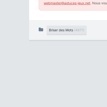
webmaster@astuces-jeux.net
. Nous vou
Briser des Mots
(4971)