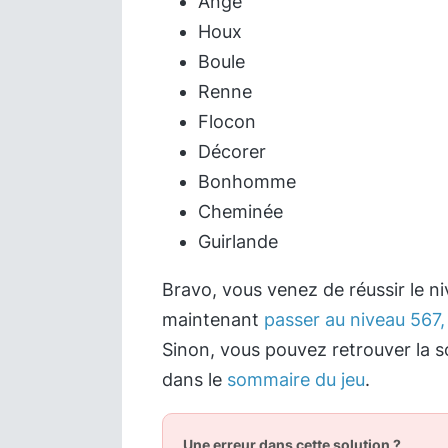
Ange
Houx
Boule
Renne
Flocon
Décorer
Bonhomme
Cheminée
Guirlande
Bravo, vous venez de réussir le n
maintenant
passer au niveau 567, 
Sinon, vous pouvez retrouver la s
dans le
sommaire du jeu
.
Une erreur dans cette solution ?