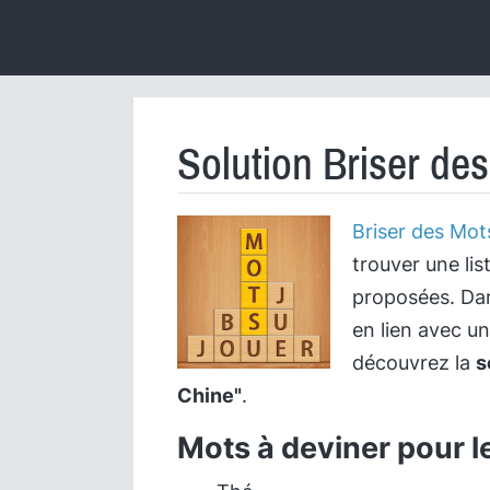
Solution Briser de
Briser des Mot
trouver une lis
proposées. Dan
en lien avec u
découvrez la
s
Chine"
.
Mots à deviner pour l