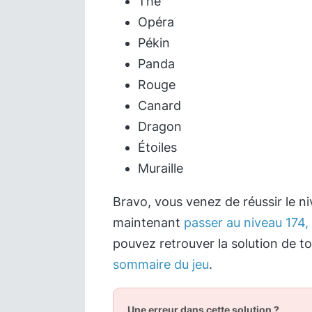
Thé
Opéra
Pékin
Panda
Rouge
Canard
Dragon
Étoiles
Muraille
Bravo, vous venez de réussir le n
maintenant
passer au niveau 174, 
pouvez retrouver la solution de t
sommaire du jeu
.
Une erreur dans cette solution ?